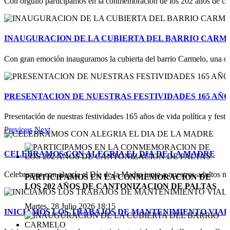
Con orgullo participamos en la conmemoración de los 202 años de cant
INAUGURACION DE LA CUBIERTA DEL BARRIO CARM
Con gran emoción inauguramos la cubierta del barrio Carmelo, una obr
PRESENTACION DE NUESTRAS FESTIVIDADES 165 AÑO
Presentación de nuestras festividades 165 años de vida política y festi
Previous
Next
CELEBRAMOS CON ALEGRIA EL DIA DE LA MADRE
Celebramos con alegría el Día de la Madre junto a nuestros adultos m
PARTICIPAMOS EN LA CONMEMORACION DE
LOS 202 AÑOS DE CANTONIZACION DE PALTAS
Martes, 28 Julio 2026 18:15
INICIAMOS LOS TRABAJOS DE MANTENIMIENTO VIAL