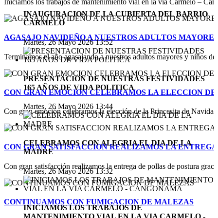
Iniciamos los trabajos de mantenimiento vial en la vía Carmelo – Cang
INAUGURACION DE LA CUBIERTA DEL BARRIO
CARMELO
AGASAJO NAVIDEÑO A NUESTROS ADULTOS MAYORES 
Martes, 26 Mayo 2026 13:52
Terminamos el año agasajando a nuestros adultos mayores y niños de n
PRESENTACION DE NUESTRAS FESTIVIDADES
165 AÑOS DE VIDA POLITICA
CON GRAN EMOCION CELEBRAMOS LA ELECCION DE P
Martes, 26 Mayo 2026 13:44
Con gran emoción celebramos la elección de la Princesita de Navidad 
CELEBRAMOS CON ALEGRIA EL DIA DE LA
CON GRAN SATISFACCION REALIZAMOS LA ENTREGA
MADRE
Con gran satisfacción realizamos la entrega de pollas de postura gracias
Martes, 26 Mayo 2026 13:32
CONTINUAMOS CON FUMIGACION DE MALEZAS
INICIAMOS LOS TRABAJOS DE
MANTENIMIENTO VIAL EN LA VIA CARMELO -