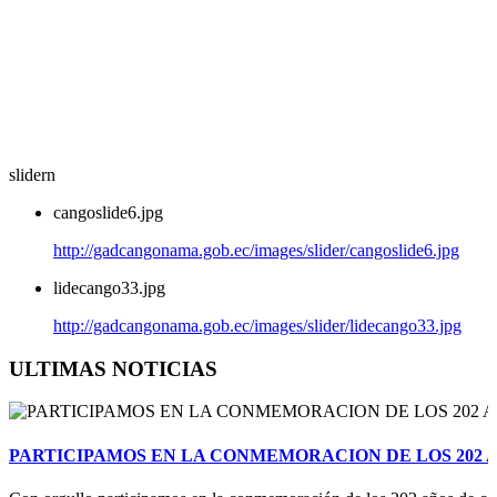
slidern
cangoslide6.jpg
http://gadcangonama.gob.ec/images/slider/cangoslide6.jpg
lidecango33.jpg
http://gadcangonama.gob.ec/images/slider/lidecango33.jpg
ULTIMAS NOTICIAS
PARTICIPAMOS EN LA CONMEMORACION DE LOS 202 