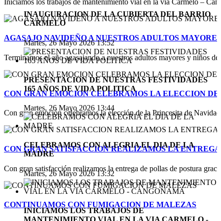
Iniciamos los trabajos de mantenimiento vial en la vía Carmelo – Cang
INAUGURACION DE LA CUBIERTA DEL BARRIO
CARMELO
AGASAJO NAVIDEÑO A NUESTROS ADULTOS MAYORES 
Martes, 26 Mayo 2026 13:52
Terminamos el año agasajando a nuestros adultos mayores y niños de n
PRESENTACION DE NUESTRAS FESTIVIDADES
165 AÑOS DE VIDA POLITICA
CON GRAN EMOCION CELEBRAMOS LA ELECCION DE P
Martes, 26 Mayo 2026 13:44
Con gran emoción celebramos la elección de la Princesita de Navidad 
CELEBRAMOS CON ALEGRIA EL DIA DE LA
CON GRAN SATISFACCION REALIZAMOS LA ENTREGA
MADRE
Con gran satisfacción realizamos la entrega de pollas de postura gracias
Martes, 26 Mayo 2026 13:32
CONTINUAMOS CON FUMIGACION DE MALEZAS
INICIAMOS LOS TRABAJOS DE
MANTENIMIENTO VIAL EN LA VIA CARMELO -