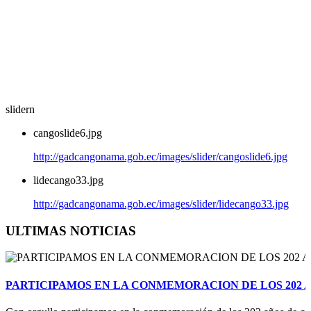
slidern
cangoslide6.jpg
http://gadcangonama.gob.ec/images/slider/cangoslide6.jpg
lidecango33.jpg
http://gadcangonama.gob.ec/images/slider/lidecango33.jpg
ULTIMAS NOTICIAS
PARTICIPAMOS EN LA CONMEMORACION DE LOS 202 