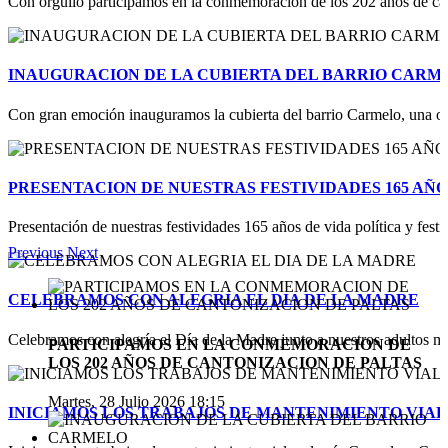
Con orgullo participamos en la conmemoración de los 202 años de cant
INAUGURACION DE LA CUBIERTA DEL BARRIO CARM
Con gran emoción inauguramos la cubierta del barrio Carmelo, una obr
PRESENTACION DE NUESTRAS FESTIVIDADES 165 AÑO
Presentación de nuestras festividades 165 años de vida política y festi
Previous
Next
CELEBRAMOS CON ALEGRIA EL DIA DE LA MADRE
Celebramos con alegría el Día de la Madre junto a nuestros adultos m
PARTICIPAMOS EN LA CONMEMORACION DE
LOS 202 AÑOS DE CANTONIZACION DE PALTAS
Martes, 28 Julio 2026 18:15
INICIAMOS LOS TRABAJOS DE MANTENIMIENTO VIAL