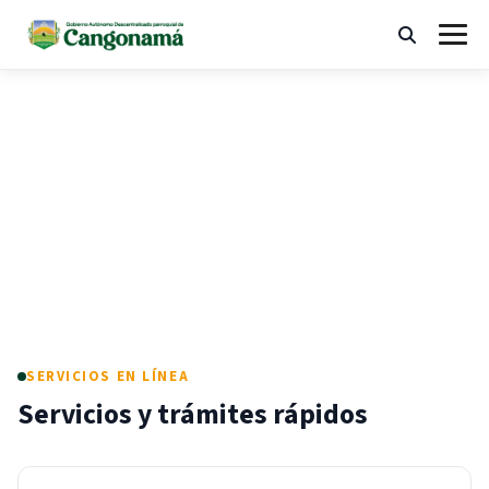
Ir
al
Buscar
Abrir
contenido
menú
"¡Trabajando en unidad, construimos
desarrollo!"
SERVICIOS EN LÍNEA
Servicios y trámites rápidos