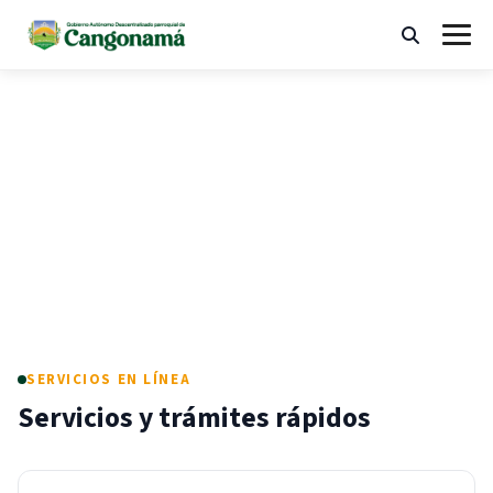
Ir
al
Buscar
Abrir
contenido
menú
"¡Trabajando en unidad, construimos
desarrollo!"
SERVICIOS EN LÍNEA
Servicios y trámites rápidos