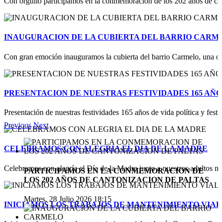
Con orgullo participamos en la conmemoración de los 202 años de cant
INAUGURACION DE LA CUBIERTA DEL BARRIO CARM
Con gran emoción inauguramos la cubierta del barrio Carmelo, una obr
PRESENTACION DE NUESTRAS FESTIVIDADES 165 AÑO
Presentación de nuestras festividades 165 años de vida política y festi
Previous
Next
CELEBRAMOS CON ALEGRIA EL DIA DE LA MADRE
Celebramos con alegría el Día de la Madre junto a nuestros adultos m
PARTICIPAMOS EN LA CONMEMORACION DE
LOS 202 AÑOS DE CANTONIZACION DE PALTAS
Martes, 28 Julio 2026 18:15
INICIAMOS LOS TRABAJOS DE MANTENIMIENTO VIAL