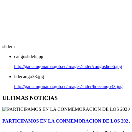
slidern
cangoslide6.jpg
http://gadcangonama.gob.ec/images/slider/cangoslide6.jpg
lidecango33.jpg
http://gadcangonama.gob.ec/images/slider/lidecango33.jpg
ULTIMAS NOTICIAS
PARTICIPAMOS EN LA CONMEMORACION DE LOS 202 