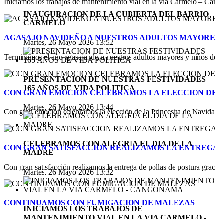
Iniciamos los trabajos de mantenimiento vial en la vía Carmelo – Cang
INAUGURACION DE LA CUBIERTA DEL BARRIO
CARMELO
AGASAJO NAVIDEÑO A NUESTROS ADULTOS MAYORES 
Martes, 26 Mayo 2026 13:52
Terminamos el año agasajando a nuestros adultos mayores y niños de n
PRESENTACION DE NUESTRAS FESTIVIDADES
165 AÑOS DE VIDA POLITICA
CON GRAN EMOCION CELEBRAMOS LA ELECCION DE P
Martes, 26 Mayo 2026 13:44
Con gran emoción celebramos la elección de la Princesita de Navidad 
CELEBRAMOS CON ALEGRIA EL DIA DE LA
CON GRAN SATISFACCION REALIZAMOS LA ENTREGA
MADRE
Con gran satisfacción realizamos la entrega de pollas de postura gracias
Martes, 26 Mayo 2026 13:32
CONTINUAMOS CON FUMIGACION DE MALEZAS
INICIAMOS LOS TRABAJOS DE
MANTENIMIENTO VIAL EN LA VIA CARMELO -