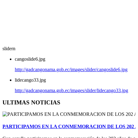
slidern
cangoslide6.jpg
http://gadcangonama.gob.ec/images/slider/cangoslide6.jpg
lidecango33.jpg
http://gadcangonama.gob.ec/images/slider/lidecango33.jpg
ULTIMAS NOTICIAS
PARTICIPAMOS EN LA CONMEMORACION DE LOS 202 