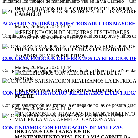
Iniciamos los trabajos de mantenimiento vial en la vía Carmelo – Cang
INAUGURACION DE LA CUBIERTA DEL BARRIO
CARMELO
AGASAJO NAVIDEÑO A NUESTROS ADULTOS MAYORES 
Martes, 26 Mayo 2026 13:52
Terminamos el año agasajando a nuestros adultos mayores y niños de n
PRESENTACION DE NUESTRAS FESTIVIDADES
165 AÑOS DE VIDA POLITICA
CON GRAN EMOCION CELEBRAMOS LA ELECCION DE P
Martes, 26 Mayo 2026 13:44
Con gran emoción celebramos la elección de la Princesita de Navidad 
CELEBRAMOS CON ALEGRIA EL DIA DE LA
CON GRAN SATISFACCION REALIZAMOS LA ENTREGA
MADRE
Con gran satisfacción realizamos la entrega de pollas de postura gracias
Martes, 26 Mayo 2026 13:32
CONTINUAMOS CON FUMIGACION DE MALEZAS
INICIAMOS LOS TRABAJOS DE
MANTENIMIENTO VIAL EN LA VIA CARMELO -