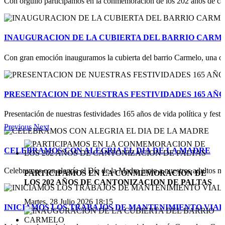
Con orgullo participamos en la conmemoración de los 202 años de cant
INAUGURACION DE LA CUBIERTA DEL BARRIO CARM
Con gran emoción inauguramos la cubierta del barrio Carmelo, una obr
PRESENTACION DE NUESTRAS FESTIVIDADES 165 AÑO
Presentación de nuestras festividades 165 años de vida política y festi
Previous
Next
CELEBRAMOS CON ALEGRIA EL DIA DE LA MADRE
Celebramos con alegría el Día de la Madre junto a nuestros adultos m
PARTICIPAMOS EN LA CONMEMORACION DE
LOS 202 AÑOS DE CANTONIZACION DE PALTAS
Martes, 28 Julio 2026 18:15
INICIAMOS LOS TRABAJOS DE MANTENIMIENTO VIAL