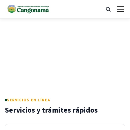
Ir
al
Buscar
Abrir
contenido
menú
"¡Trabajando en unidad, construimos
desarrollo!"
SERVICIOS EN LÍNEA
Servicios y trámites rápidos