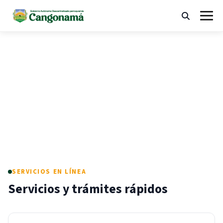
Ir
al
Buscar
Abrir
contenido
menú
"¡Trabajando en unidad, construimos
desarrollo!"
SERVICIOS EN LÍNEA
Servicios y trámites rápidos