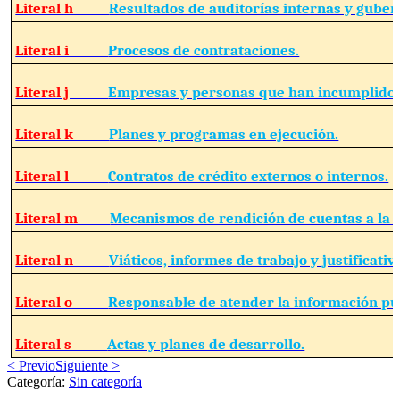
Literal h
Resultados de auditorías internas y gube
Literal i
Procesos de contrataciones.
Literal j
Empresas y personas que han incumplido 
Literal k
Planes y programas en ejecución.
Literal l
Contratos de crédito externos o internos.
Literal m
Mecanismos de rendición de cuentas a la 
Literal n
Viáticos, informes de trabajo y justificativ
Literal o
Responsable de atender la información pú
Literal s
Actas y planes de desarrollo.
< Previo
Siguiente >
Categoría:
Sin categoría