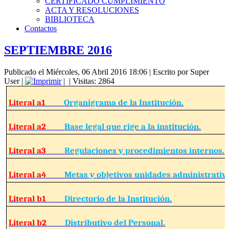
CERTIFICADO CUMPLIMIENTO
ACTA Y RESOLUCIONES
BIBLIOTECA
Contactos
SEPTIEMBRE 2016
Publicado el Miércoles, 06 Abril 2016 18:06
|
Escrito por Super
User
|
|
| Visitas: 2864
Literal a1
Organigrama de la Institución.
Literal a2
Base legal que rige a la institución.
Literal a3
Regulaciones y procedimientos internos.
Literal a4
Metas y objetivos unidades administrativ
Literal b1
Directorio de la Institución.
Literal b2
Distributivo del Personal.