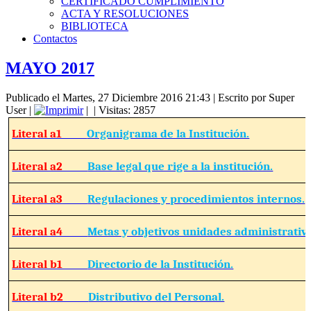
CERTIFICADO CUMPLIMIENTO
ACTA Y RESOLUCIONES
BIBLIOTECA
Contactos
MAYO 2017
Publicado el Martes, 27 Diciembre 2016 21:43
|
Escrito por Super
User
|
|
| Visitas: 2857
Literal a1
Organigrama de la Institución.
Literal a2
Base legal que rige a la institución.
Literal a3
Regulaciones y procedimientos internos.
Literal a4
Metas y objetivos unidades administrativ
Literal b1
Directorio de la Institución.
Literal b2
Distributivo del Personal.