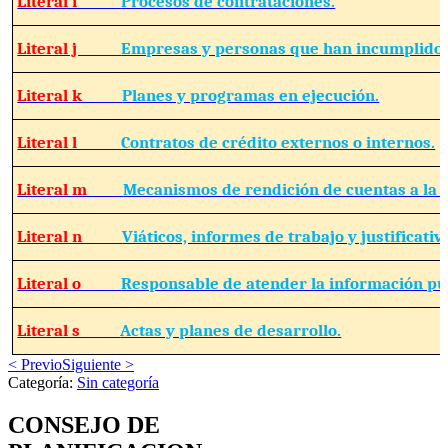
Literal i
Procesos de contrataciones.
Literal j
Empresas y personas que han incumplido 
Literal k
Planes y programas en ejecución.
Literal l
Contratos de crédito externos o internos.
Literal m
Mecanismos de rendición de cuentas a la 
Literal n
Viáticos, informes de trabajo y justificativ
Literal o
Responsable de atender la información pú
Literal s
Actas y planes de desarrollo.
< Previo
Siguiente >
Categoría:
Sin categoría
CONSEJO DE