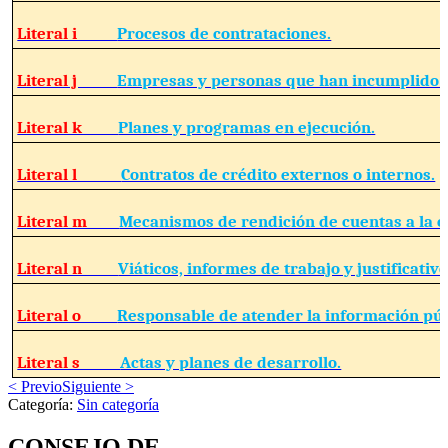
Literal i
Procesos de contrataciones.
Literal j
Empresas y personas que han incumplido c
Literal k
Planes y programas en ejecución.
Literal l
Contratos de crédito externos o internos.
Literal m
Mecanismos de rendición de cuentas a la c
Literal n
Viáticos, informes de trabajo y justificativo
Literal o
Responsable de atender la información púb
Literal s
Actas y planes de desarrollo.
< Previo
Siguiente >
Categoría:
Sin categoría
CONSEJO DE